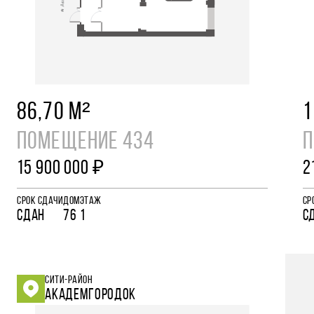
86,70 М²
1
ПОМЕЩЕНИЕ 434
П
15 900 000 ₽
2
СРОК СДАЧИ
ДОМ
ЭТАЖ
СР
СДАН
76
1
С
СИТИ-РАЙОН
АКАДЕМГОРОДОК