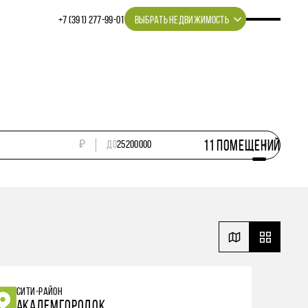
+7 (391) 277‒99‒01
ВЫБРАТЬ НЕДВИЖИМОСТЬ
11
ПОМЕЩЕНИЙ
₽
ДО
₽
СИТИ-РАЙОН
АКАДЕМГОРОДОК