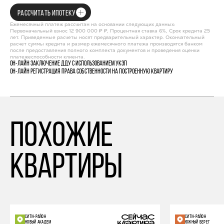
РАССЧИТАТЬ ИПОТЕКУ
Ежемесячный платеж рассчитан на основании следующих данных:
Первоначальный взнос 12 900 000 ₽ ₽, Процентная ставка 6%, Срок кредита 25
лет. Приведенные расчеты носят предварительный характер. Окончательный
расчет суммы кредита и размер ежемесячного платежа производятся банком
после предоставления полного комплекта документов и проведения оценки
платежеспособности клиента.
Он-лайн заключение ДДУ с использованием УКЭП
Он-лайн регистрация права собственности на построенную квартиру
похожие
квартиры
СИТИ-РАЙОН
СИТИ-РАЙОН
НОВЫЙ АКАДЕМ
ЮЖНЫЙ БЕРЕГ