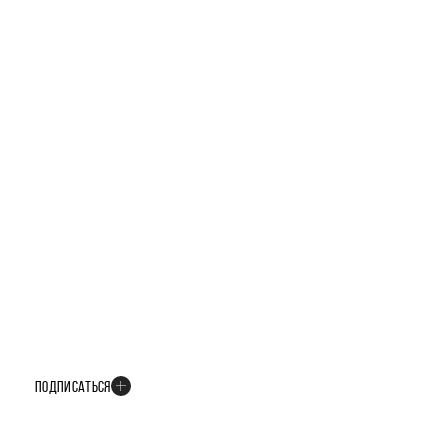
БУДЬТЕ В КУРСЕ ВСЕХ НОВОСТЕЙ
В телеграм-канале мы рассказываем только о важных и интересных
событиях развития проекта
ПОДПИСАТЬСЯ