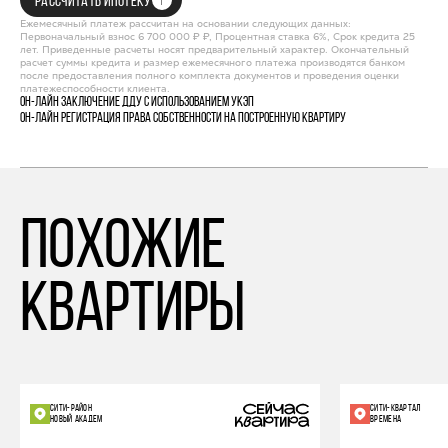
РАССЧИТАТЬ ИПОТЕКУ
Ежемесячный платеж рассчитан на основании следующих данных:
Первоначальный взнос 6 700 000 ₽ ₽, Процентная ставка 6%, Срок кредита 25
лет. Приведенные расчеты носят предварительный характер. Окончательный
расчет суммы кредита и размер ежемесячного платежа производятся банком
после предоставления полного комплекта документов и проведения оценки
платежеспособности клиента.
Он-лайн заключение ДДУ с использованием УКЭП
Он-лайн регистрация права собственности на построенную квартиру
похожие
квартиры
СИТИ-РАЙОН
СИТИ-КВАРТАЛ
НОВЫЙ АКАДЕМ
ВРЕМЕНА