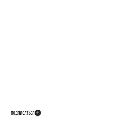
БУДЬТЕ В КУРСЕ ВСЕХ НОВОСТЕЙ
В телеграм-канале мы рассказываем только о важных и интересных
событиях развития проекта
ПОДПИСАТЬСЯ