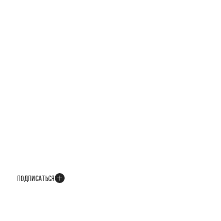
БУДЬТЕ В КУРСЕ ВСЕХ НОВОСТЕЙ
В телеграм-канале мы рассказываем только о важных и интересных
событиях развития проекта
ПОДПИСАТЬСЯ