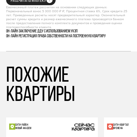
РАССЧИТАТЬ ИПОТЕКУ
Ежемесячный платеж рассчитан на основании следующих данных:
Первоначальный взнос 5 300 000 ₽ ₽, Процентная ставка 6%, Срок кредита 25
лет. Приведенные расчеты носят предварительный характер. Окончательный
расчет суммы кредита и размер ежемесячного платежа производятся банком
после предоставления полного комплекта документов и проведения оценки
платежеспособности клиента.
Он-лайн заключение ДДУ с использованием УКЭП
Он-лайн регистрация права собственности на построенную квартиру
похожие
квартиры
СИТИ-РАЙОН
СИТИ-КВАРТАЛ
НОВЫЙ АКАДЕМ
ВРЕМЕНА