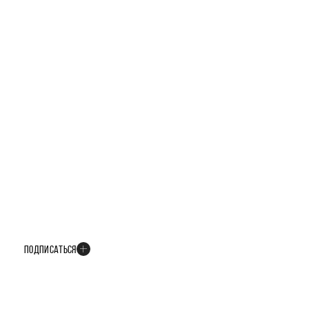
БУДЬТЕ В КУРСЕ ВСЕХ НОВОСТЕЙ
В телеграм-канале мы рассказываем только о важных и интересных
событиях развития проекта
ПОДПИСАТЬСЯ