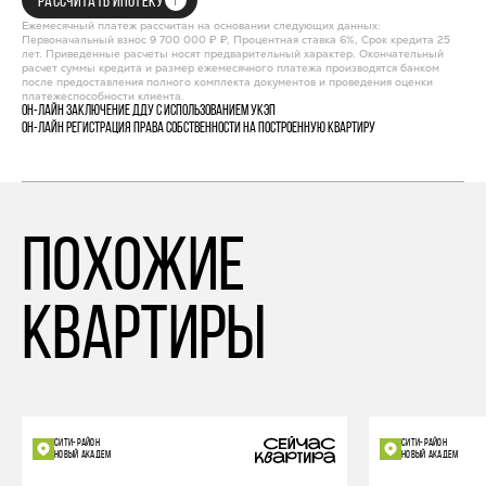
РАССЧИТАТЬ ИПОТЕКУ
Ежемесячный платеж рассчитан на основании следующих данных:
Первоначальный взнос 9 700 000 ₽ ₽, Процентная ставка 6%, Срок кредита 25
лет. Приведенные расчеты носят предварительный характер. Окончательный
расчет суммы кредита и размер ежемесячного платежа производятся банком
после предоставления полного комплекта документов и проведения оценки
платежеспособности клиента.
Он-лайн заключение ДДУ с использованием УКЭП
Он-лайн регистрация права собственности на построенную квартиру
похожие
квартиры
СИТИ-РАЙОН
СИТИ-РАЙОН
НОВЫЙ АКАДЕМ
НОВЫЙ АКАДЕМ