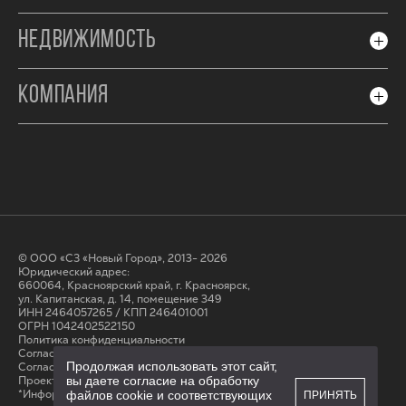
НЕДВИЖИМОСТЬ
КОМПАНИЯ
© ООО «СЗ «Новый Город», 2013- 2026
Юридический адрес:
660064, Красноярский край, г. Красноярск,
ул. Капитанская, д. 14, помещение 349
ИНН 2464057265 / КПП 246401001
ОГРН 1042402522150
Политика конфиденциальности
Согласие на обработку персональных данных
Продолжая использовать этот сайт,
Cогласие на получение рассылки
Проектные декларации на сайте наш.дом.рф
вы даете согласие на обработку
*Информация на сайте не является публичной офертой
файлов cookie и соответствующих
ПРИНЯТЬ