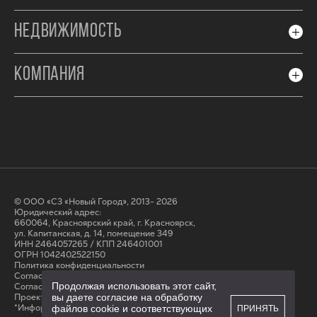
НЕДВИЖИМОСТЬ
КОМПАНИЯ
© ООО «СЗ «Новый Город», 2013- 2026
Юридический адрес:
660064, Красноярский край, г. Красноярск,
ул. Капитанская, д. 14, помещение 349
ИНН 2464057265 / КПП 246401001
ОГРН 1042402522150
Политика конфиденциальности
Согласие на обработку персональных данных
Продолжая использовать этот сайт,
Cогласие на получение рассылки
Проектные декларации на сайте наш.дом.рф
вы даете согласие на обработку
*Информация на сайте не является публичной офертой
файлов cookie и соответствующих
ПРИНЯТЬ