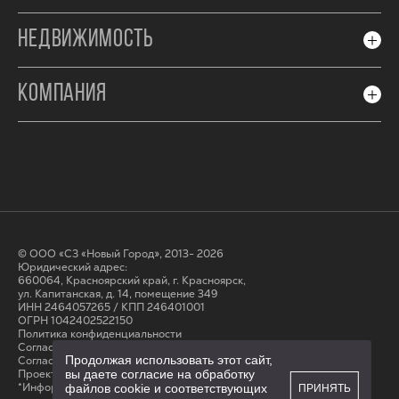
НЕДВИЖИМОСТЬ
КОМПАНИЯ
© ООО «СЗ «Новый Город», 2013- 2026
Юридический адрес:
660064, Красноярский край, г. Красноярск,
ул. Капитанская, д. 14, помещение 349
ИНН 2464057265 / КПП 246401001
ОГРН 1042402522150
Политика конфиденциальности
Согласие на обработку персональных данных
Продолжая использовать этот сайт,
Cогласие на получение рассылки
Проектные декларации на сайте наш.дом.рф
вы даете согласие на обработку
*Информация на сайте не является публичной офертой
файлов cookie и соответствующих
ПРИНЯТЬ