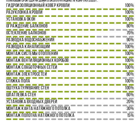
Плановый срок сдачи дома в эксплуатацию: IV квартал 2026 г.
ГИДРОИЗОЛЯЦИОННЫЙ КОВЕР КРОВЛИ
100%
РАЗУКЛОНКА КРОВЛИ
100%
УСТАНОВКА ОКОН
100%
ОГРАЖДЕНИЕ БАЛКОНОВ
80%
ОСТЕКЛЕНИЕ БАЛКОНОВ
70%
РАЗВОДКА ВОДОСНАБЖЕНИЯ
90%
РАЗВОДКА КАНАЛИЗАЦИИ
100%
МОНТАЖ СИСТЕМЫ ОТОПЛЕНИЯ
100%
МОНТАЖ ВЕНТИЛЯЦИОННЫХ КОРОБОВ
100%
МОНТАЖ СЛАБОТОЧНЫХ СЕТЕЙ
100%
МОНТАЖ ЭЛЕКТРОСЕТЕЙ
90%
СТЯЖКА ПОЛА
100%
ОШТУКАТУРИВАНИЕ СТЕН
100%
ШПАТЛЕВКА СТЕН
60%
УСТАНОВКА ВХОДНЫХ ДВЕРЕЙ
20%
МОНТАЖ КАНТА НАТЯЖНОГО ПОТОЛКА
30%
МОНТАЖ ПОЛОТНА НАТЯЖНОГО ПОТОЛКА
15%