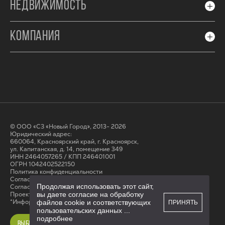
НЕДВИЖИМОСТЬ
КОМПАНИЯ
© ООО «СЗ «Новый Город», 2013- 2026
Юридический адрес:
660064, Красноярский край, г. Красноярск,
ул. Капитанская, д. 14, помещение 349
ИНН 2464057265 / КПП 246401001
ОГРН 1042402522150
Политика конфиденциальности
Согласие на обработку персональных данных
Продолжая использовать этот сайт,
Cогласие на получение рассылки
Проектные декларации на сайте наш.дом.рф
вы даете согласие на обработку
*Информация на сайте не является публичной офертой
файлов cookie и соответствующих
ПРИНЯТЬ
пользовательских данных
...
подробнее
ВЫБРАТЬ КВАРТИРУ