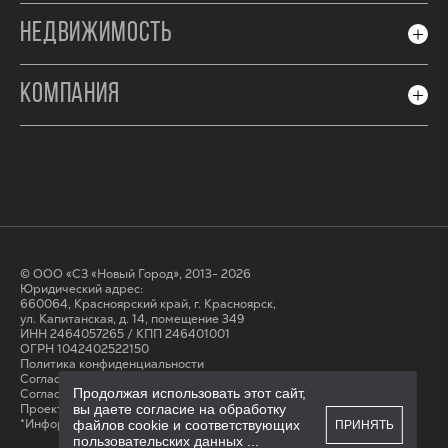
НЕДВИЖИМОСТЬ
КОМПАНИЯ
© ООО «СЗ «Новый Город», 2013- 2026
Юридический адрес:
660064, Красноярский край, г. Красноярск,
ул. Капитанская, д. 14, помещение 349
ИНН 2464057265 / КПП 246401001
ОГРН 1042402522150
Политика конфиденциальности
Согласие на обработку персональных данных
Продолжая использовать этот сайт,
Cогласие на получение рассылки
Проектные декларации на сайте наш.дом.рф
вы даете согласие на обработку
*Информация на сайте не является публичной офертой
файлов cookie и соответствующих
ПРИНЯТЬ
пользовательских данных
...