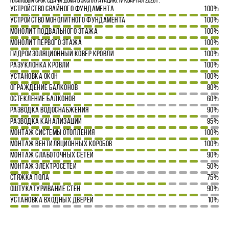
Плановый срок сдачи дома в эксплуатацию: IV квартал 2026 г.
УСТРОЙСТВО СВАЙНОГО ФУНДАМЕНТА
100%
УСТРОЙСТВО МОНОЛИТНОГО ФУНДАМЕНТА
100%
МОНОЛИТ ПОДВАЛЬНОГО ЭТАЖА
100%
МОНОЛИТ ПЕРВОГО ЭТАЖА
100%
ГИДРОИЗОЛЯЦИОННЫЙ КОВЕР КРОВЛИ
100%
РАЗУКЛОНКА КРОВЛИ
100%
УСТАНОВКА ОКОН
100%
ОГРАЖДЕНИЕ БАЛКОНОВ
80%
ОСТЕКЛЕНИЕ БАЛКОНОВ
60%
РАЗВОДКА ВОДОСНАБЖЕНИЯ
90%
РАЗВОДКА КАНАЛИЗАЦИИ
95%
МОНТАЖ СИСТЕМЫ ОТОПЛЕНИЯ
100%
МОНТАЖ ВЕНТИЛЯЦИОННЫХ КОРОБОВ
100%
МОНТАЖ СЛАБОТОЧНЫХ СЕТЕЙ
90%
МОНТАЖ ЭЛЕКТРОСЕТЕЙ
50%
СТЯЖКА ПОЛА
75%
ОШТУКАТУРИВАНИЕ СТЕН
90%
УСТАНОВКА ВХОДНЫХ ДВЕРЕЙ
10%