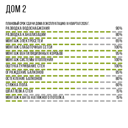
ДОМ 2
Плановый срок сдачи дома в эксплуатацию: IV квартал 2026 г.
РАЗВОДКА ВОДОСНАБЖЕНИЯ
90%
РАЗВОДКА КАНАЛИЗАЦИИ
80%
МОНТАЖ ЭЛЕКТРОСЕТЕЙ
65%
МОНТАЖ СЛАБОТОЧНЫХ СЕТЕЙ
100%
МОНТАЖ ВЕНТИЛЯЦИОННЫХ КОРОБОВ
95%
МОНТАЖ СИСТЕМЫ ОТОПЛЕНИЯ
100%
ОШТУКАТУРИВАНИЕ СТЕН
100%
ОГРАЖДЕНИЕ БАЛКОНОВ
85%
ОСТЕКЛЕНИЕ БАЛКОНОВ
80%
СТЯЖКА ПОЛА
60%
ШПАТЛЕВКА СТЕН
15%
МОНТАЖ КАНТА НАТЯЖНОГО ПОТОЛКА
15%