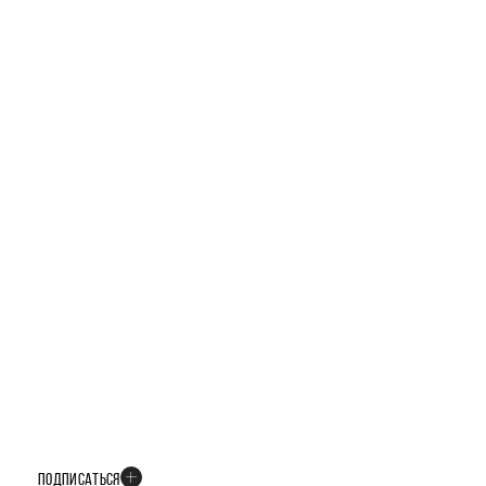
ТЕЛЕГРАМ-КАНАЛ
БУДЬТЕ В КУРСЕ ВСЕХ НОВОСТЕЙ
В телеграм-канале мы рассказываем только о важных и интересных
событиях развития проекта
ПОДПИСАТЬСЯ