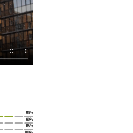
90%
80%
65%
100%