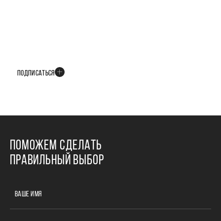
БУДЬТЕ В КУРСЕ ВСЕХ НОВОСТЕЙ
В телеграм-канале мы рассказываем только о важных и интересных
событиях развития проекта
ПОДПИСАТЬСЯ
ПОМОЖЕМ СДЕЛАТЬ
ПРАВИЛЬНЫЙ ВЫБОР
ВАШЕ ИМЯ