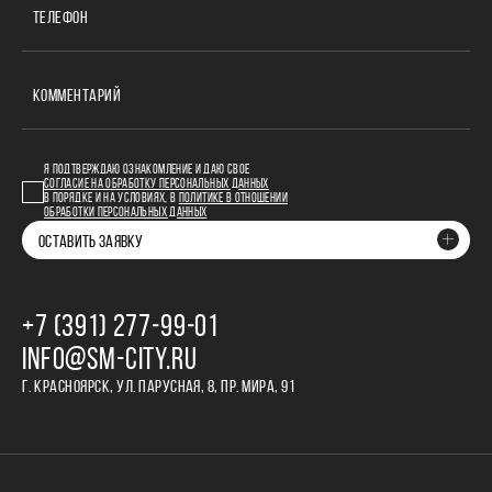
ТЕЛЕФОН
КОММЕНТАРИЙ
Я ПОДТВЕРЖДАЮ ОЗНАКОМЛЕНИЕ И ДАЮ СВОЕ
СОГЛАСИЕ НА ОБРАБОТКУ ПЕРСОНАЛЬНЫХ ДАННЫХ
В ПОРЯДКЕ И НА УСЛОВИЯХ, В
ПОЛИТИКЕ В ОТНОШЕНИИ
ОБРАБОТКИ ПЕРСОНАЛЬНЫХ ДАННЫХ
ОСТАВИТЬ ЗАЯВКУ
+7 (391) 277‒99‒01
INFO@SM-CITY.RU
Г. КРАСНОЯРСК, УЛ. ПАРУСНАЯ, 8, ПР. МИРА, 91