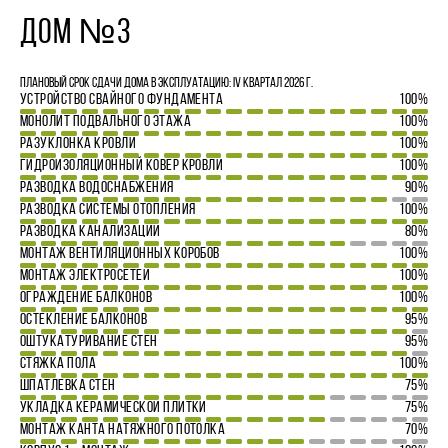
ДОМ №3
Плановый срок сдачи дома в эксплуатацию: IV квартал 2026 г.
УСТРОЙСТВО СВАЙНОГО ФУНДАМЕНТА
100%
МОНОЛИТ ПОДВАЛЬНОГО ЭТАЖА
100%
РАЗУКЛОНКА КРОВЛИ
100%
ГИДРОИЗОЛЯЦИОННЫЙ КОВЕР КРОВЛИ
100%
РАЗВОДКА ВОДОСНАБЖЕНИЯ
90%
РАЗВОДКА СИСТЕМЫ ОТОПЛЕНИЯ
100%
РАЗВОДКА КАНАЛИЗАЦИИ
80%
МОНТАЖ ВЕНТИЛЯЦИОННЫХ КОРОБОВ
100%
МОНТАЖ ЭЛЕКТРОСЕТЕЙ
100%
ОГРАЖДЕНИЕ БАЛКОНОВ
100%
ОСТЕКЛЕНИЕ БАЛКОНОВ
95%
ОШТУКАТУРИВАНИЕ СТЕН
95%
СТЯЖКА ПОЛА
100%
ШПАТЛЕВКА СТЕН
75%
УКЛАДКА КЕРАМИЧЕСКОЙ ПЛИТКИ
75%
МОНТАЖ КАНТА НАТЯЖНОГО ПОТОЛКА
70%