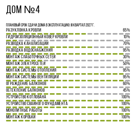
ДОМ №4
Плановый срок сдачи дома в эксплуатацию: III квартал 2027 г.
РАЗУКЛОНКА КРОВЛИ
65%
ГИДРОИЗОЛЯЦИОННЫЙ КОВЕР КРОВЛИ
10%
РАЗВОДКА КАНАЛИЗАЦИИ
70%
РАЗВОДКА ВОДОСНАБЖЕНИЯ
95%
МОНТАЖ СЛАБОТОЧНЫХ СЕТЕЙ
30%
МОНТАЖ ЭЛЕКТРОСЕТЕЙ
50%
МОНТАЖ СИСТЕМЫ ОТОПЛЕНИЯ
95%
МОНТАЖ СИСТЕМЫ ВЕНТИЛЯЦИИ
95%
ОГРАЖДЕНИЕ БАЛКОНОВ
60%
ОСТЕКЛЕНИЕ БАЛКОНОВ
45%
УСТРОЙСТВО КОТЛОВАНА
100%
УСТРОЙСТВО СВАЙНОГО ФУНДАМЕНТА
100%
МОНОЛИТНЫЕ РАБОТЫ
100%
МОНТАЖ КОРОБКИ
100%