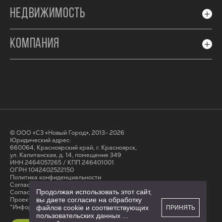
НЕДВИЖИМОСТЬ
КОМПАНИЯ
© ООО «СЗ «Новый Город», 2013- 2026
Юридический адрес:
660064, Красноярский край, г. Красноярск,
ул. Капитанская, д. 14, помещение 349
ИНН 2464057265 / КПП 246401001
ОГРН 1042402522150
Политика конфиденциальности
Согласие на обработку персональных данных
Продолжая использовать этот сайт,
Cогласие на получение рассылки
Проектные декларации на сайте наш.дом.рф
вы даете согласие на обработку
*Информация на сайте не является публичной офертой
файлов cookie и соответствующих
ПРИНЯТЬ
пользовательских данных
...