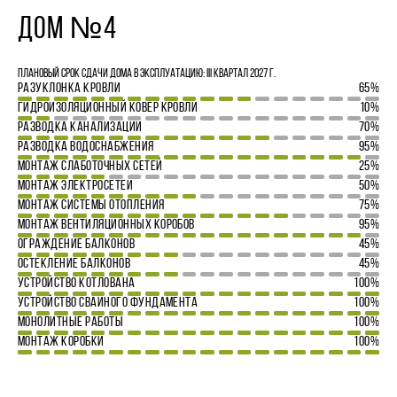
ДОМ №4
Плановый срок сдачи дома в эксплуатацию: III квартал 2027 г.
РАЗУКЛОНКА КРОВЛИ
65%
ГИДРОИЗОЛЯЦИОННЫЙ КОВЕР КРОВЛИ
10%
РАЗВОДКА КАНАЛИЗАЦИИ
70%
РАЗВОДКА ВОДОСНАБЖЕНИЯ
95%
МОНТАЖ СЛАБОТОЧНЫХ СЕТЕЙ
25%
МОНТАЖ ЭЛЕКТРОСЕТЕЙ
50%
МОНТАЖ СИСТЕМЫ ОТОПЛЕНИЯ
75%
МОНТАЖ ВЕНТИЛЯЦИОННЫХ КОРОБОВ
95%
ОГРАЖДЕНИЕ БАЛКОНОВ
45%
ОСТЕКЛЕНИЕ БАЛКОНОВ
45%
УСТРОЙСТВО КОТЛОВАНА
100%
УСТРОЙСТВО СВАЙНОГО ФУНДАМЕНТА
100%
МОНОЛИТНЫЕ РАБОТЫ
100%
МОНТАЖ КОРОБКИ
100%