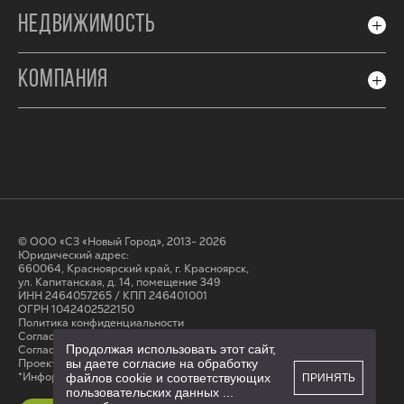
НЕДВИЖИМОСТЬ
КОМПАНИЯ
© ООО «СЗ «Новый Город», 2013- 2026
Юридический адрес:
660064, Красноярский край, г. Красноярск,
ул. Капитанская, д. 14, помещение 349
ИНН 2464057265 / КПП 246401001
ОГРН 1042402522150
Политика конфиденциальности
Согласие на обработку персональных данных
Продолжая использовать этот сайт,
Cогласие на получение рассылки
Проектные декларации на сайте наш.дом.рф
вы даете согласие на обработку
*Информация на сайте не является публичной офертой
файлов cookie и соответствующих
ПРИНЯТЬ
пользовательских данных
...