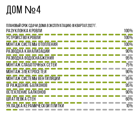
ДОМ №4
Плановый срок сдачи дома в эксплуатацию: III квартал 2027 г.
РАЗУКЛОНКА КРОВЛИ
100%
УСТРОЙСТВО КРОВЛИ
100%
МОНТАЖ СИСТЕМЫ ОТОПЛЕНИЯ
100%
РАЗВОДКА КАНАЛИЗАЦИИ
90%
РАЗВОДКА ВОДОСНАБЖЕНИЯ
95%
МОНТАЖ СЛАБОТОЧНЫХ СЕТЕЙ
75%
МОНТАЖ ЭЛЕКТРОСЕТЕЙ
90%
МОНТАЖ СИСТЕМЫ ВЕНТИЛЯЦИИ
95%
ОГРАЖДЕНИЕ БАЛКОНОВ
95%
ОСТЕКЛЕНИЕ БАЛКОНОВ
90%
ШПАТЛЕВКА СТЕН
60%
УКЛАДКА КЕРАМИЧЕСКОЙ ПЛИТКИ
10%