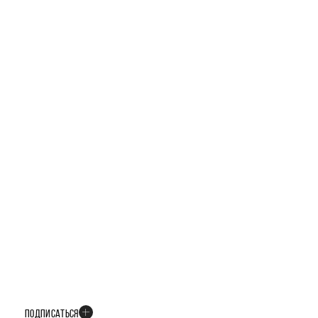
ТЕЛЕГРАМ-КАНАЛ
БУДЬТЕ В КУРСЕ ВСЕХ НОВОСТЕЙ
В телеграм-канале мы рассказываем только о важных и интересных
событиях развития проекта
ПОДПИСАТЬСЯ