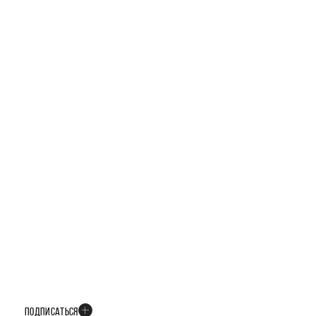
ТЕЛЕГРАМ-КАНАЛ
БУДЬТЕ В КУРСЕ ВСЕХ НОВОСТЕЙ
В телеграм-канале мы рассказываем только о важных и интересных
событиях развития проекта
ПОДПИСАТЬСЯ