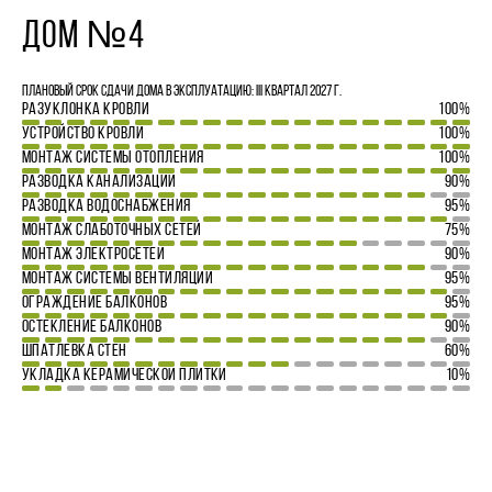
ДОМ №4
Плановый срок сдачи дома в эксплуатацию: III квартал 2027 г.
РАЗУКЛОНКА КРОВЛИ
100%
УСТРОЙСТВО КРОВЛИ
100%
МОНТАЖ СИСТЕМЫ ОТОПЛЕНИЯ
100%
РАЗВОДКА КАНАЛИЗАЦИИ
90%
РАЗВОДКА ВОДОСНАБЖЕНИЯ
95%
МОНТАЖ СЛАБОТОЧНЫХ СЕТЕЙ
75%
МОНТАЖ ЭЛЕКТРОСЕТЕЙ
90%
МОНТАЖ СИСТЕМЫ ВЕНТИЛЯЦИИ
95%
ОГРАЖДЕНИЕ БАЛКОНОВ
95%
ОСТЕКЛЕНИЕ БАЛКОНОВ
90%
ШПАТЛЕВКА СТЕН
60%
УКЛАДКА КЕРАМИЧЕСКОЙ ПЛИТКИ
10%