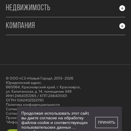
НЕДВИЖИМОСТЬ
КОМПАНИЯ
© ООО «СЗ «Новый Город», 2013- 2026
Юридический адрес:
660064, Красноярский край, г. Красноярск,
ул. Капитанская, д. 14, помещение 349
ИНН 2464057265 / КПП 246401001
ОГРН 1042402522150
Политика конфиденциальности
Согласие на обработку персональных данных
Продолжая использовать этот сайт,
Cогласие на получение рассылки
Проектные декларации на сайте наш.дом.рф
вы даете согласие на обработку
*Информация на сайте не является публичной офертой
файлов cookie и соответствующих
ПРИНЯТЬ
пользовательских данных
...