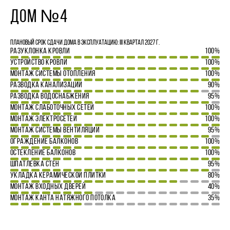
ДОМ №4
Плановый срок сдачи дома в эксплуатацию: III квартал 2027 г.
РАЗУКЛОНКА КРОВЛИ
100%
УСТРОЙСТВО КРОВЛИ
100%
МОНТАЖ СИСТЕМЫ ОТОПЛЕНИЯ
100%
РАЗВОДКА КАНАЛИЗАЦИИ
90%
РАЗВОДКА ВОДОСНАБЖЕНИЯ
95%
МОНТАЖ СЛАБОТОЧНЫХ СЕТЕЙ
100%
МОНТАЖ ЭЛЕКТРОСЕТЕЙ
100%
МОНТАЖ СИСТЕМЫ ВЕНТИЛЯЦИИ
95%
ОГРАЖДЕНИЕ БАЛКОНОВ
100%
ОСТЕКЛЕНИЕ БАЛКОНОВ
100%
ШПАТЛЕВКА СТЕН
95%
УКЛАДКА КЕРАМИЧЕСКОЙ ПЛИТКИ
80%
МОНТАЖ ВХОДНЫХ ДВЕРЕЙ
40%
МОНТАЖ КАНТА НАТЯЖНОГО ПОТОЛКА
35%