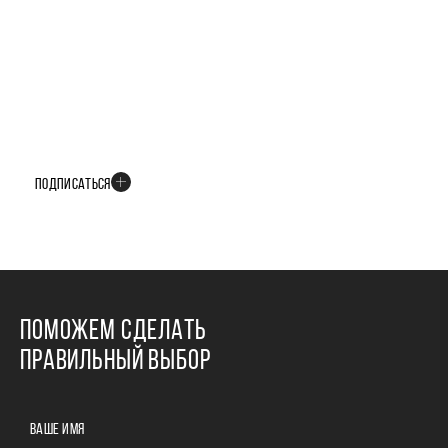
БУДЬТЕ В КУРСЕ ВСЕХ НОВОСТЕЙ
В телеграм-канале мы рассказываем только о важных и интересных
событиях развития проекта
ПОДПИСАТЬСЯ
ПОМОЖЕМ СДЕЛАТЬ
ПРАВИЛЬНЫЙ ВЫБОР
ВАШЕ ИМЯ