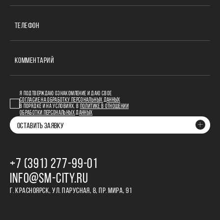
ТЕЛЕФОН
КОММЕНТАРИЙ
Я ПОДТВЕРЖДАЮ ОЗНАКОМЛЕНИЕ И ДАЮ СВОЕ
СОГЛАСИЕ НА ОБРАБОТКУ ПЕРСОНАЛЬНЫХ ДАННЫХ
В ПОРЯДКЕ И НА УСЛОВИЯХ, В
ПОЛИТИКЕ В ОТНОШЕНИИ
ОБРАБОТКИ ПЕРСОНАЛЬНЫХ ДАННЫХ
ОСТАВИТЬ ЗАЯВКУ
+7 (391) 277‒99‒01
INFO@SM-CITY.RU
Г. КРАСНОЯРСК, УЛ. ПАРУСНАЯ, 8, ПР. МИРА, 91