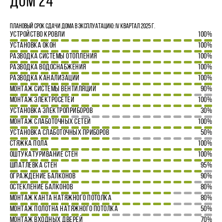
ДОМ 24
Плановый срок сдачи дома в эксплуатацию: IV квартал 2025 г.
УСТРОЙСТВО КРОВЛИ
100%
УСТАНОВКА ОКОН
100%
РАЗВОДКА СИСТЕМЫ ОТОПЛЕНИЯ
100%
РАЗВОДКА ВОДОСНАБЖЕНИЯ
100%
РАЗВОДКА КАНАЛИЗАЦИИ
100%
МОНТАЖ СИСТЕМЫ ВЕНТИЛЯЦИИ
90%
МОНТАЖ ЭЛЕКТРОСЕТЕЙ
100%
УСТАНОВКА ЭЛЕКТРОПРИБОРОВ
30%
МОНТАЖ СЛАБОТОЧНЫХ СЕТЕЙ
100%
УСТАНОВКА СЛАБОТОЧНЫХ ПРИБОРОВ
50%
СТЯЖКА ПОЛА
100%
ОШТУКАТУРИВАНИЕ СТЕН
100%
ШПАТЛЕВКА СТЕН
95%
ОГРАЖДЕНИЕ БАЛКОНОВ
90%
ОСТЕКЛЕНИЕ БАЛКОНОВ
80%
МОНТАЖ КАНТА НАТЯЖНОГО ПОТОЛКА
80%
МОНТАЖ ПОЛОТНА НАТЯЖНОГО ПОТОЛКА
50%
МОНТАЖ ВХОДНЫХ ДВЕРЕЙ
70%