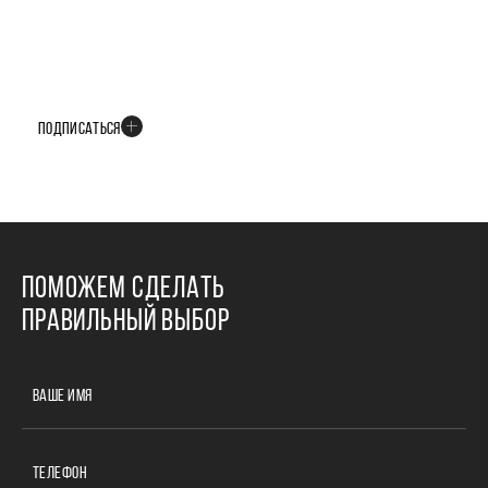
БУДЬТЕ В КУРСЕ ВСЕХ НОВОСТЕЙ
В телеграм-канале мы рассказываем только о важных и интересных
событиях развития проекта
ПОДПИСАТЬСЯ
ПОМОЖЕМ СДЕЛАТЬ
ПРАВИЛЬНЫЙ ВЫБОР
ВАШЕ ИМЯ
ТЕЛЕФОН