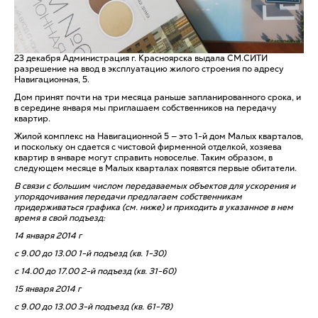
23 декабря Администрация г. Красноярска выдала СМ.СИТИ
разрешение на ввод в эксплуатацию жилого строения по адресу
Навигационная, 5.
Дом принят почти на три месяца раньше запланированного срока, и
в середине января мы приглашаем собственников на передачу
квартир.
Жилой комплекс на Навигационной 5 — это 1-й дом Малых кварталов,
и поскольку он сдается с чистовой фирменной отделкой, хозяева
квартир в январе могут справить новоселье. Таким образом, в
следующем месяце в Малых кварталах появятся первые обитатели.
В связи с большим числом передаваемых объектов для ускорения и
упорядочивания передачи предлагаем собственникам
придерживаться графика (см. ниже) и приходить в указанное в нем
время в свой подъезд:
14 января 2014 г
с 9.00 до 13.00 1-й подъезд (кв. 1-30)
с 14.00 до 17.00 2-й подъезд (кв. 31-60)
15 января 2014 г
с 9.00 до 13.00 3-й подъезд (кв. 61-78)