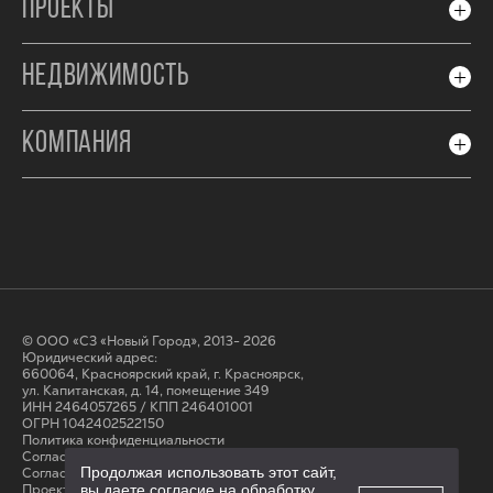
ПРОЕКТЫ
НЕДВИЖИМОСТЬ
КОМПАНИЯ
© ООО «СЗ «Новый Город», 2013- 2026
Юридический адрес:
660064, Красноярский край, г. Красноярск,
ул. Капитанская, д. 14, помещение 349
ИНН 2464057265 / КПП 246401001
ОГРН 1042402522150
Политика конфиденциальности
Согласие на обработку персональных данных
Продолжая использовать этот сайт,
Cогласие на получение рассылки
Проектные декларации на сайте наш.дом.рф
вы даете согласие на обработку