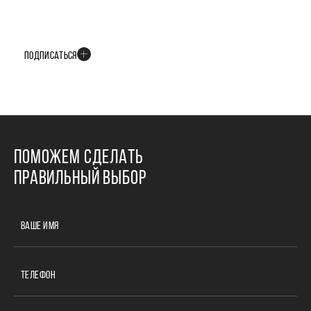
БУДЬТЕ В КУРСЕ ВСЕХ НОВОСТЕЙ
В телеграм-канале мы рассказываем только о важных и интересных
событиях развития проекта
ПОДПИСАТЬСЯ
ПОМОЖЕМ СДЕЛАТЬ
ПРАВИЛЬНЫЙ ВЫБОР
ВАШЕ ИМЯ
ТЕЛЕФОН