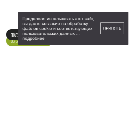
Продолжая использовать этот сайт,
вы даете согласие на обработку
файлов cookie и соответствующих
ПРИНЯТЬ
пользовательских данных
...
ПОЛУЧИТЬ КОНСУЛЬТАЦИЮ
подробнее
ВЫБРАТЬ КВАРТИРУ
ПРЕИМУЩЕСТВА
НОВЫЙ ПРОДУКТ НА РЫНКЕ
НЕДВИЖИМОСТИ
СейчасКвартира — новая готовая квартира
напрямую от застройщика в построенном и
недавно сданном доме. Предлагаем выбор готовых
квартир в разных сити-проектах СМ.СИТИ