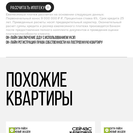
РАССЧИТАТЬ ИПОТЕКУ
Ежемесячный платеж рассчитан на основании следующих данных:
Первоначальный взнос 9 000 000 ₽ ₽, Процентная ставка 6%, Срок кредита 25
лет. Приведенные расчеты носят предварительный характер. Окончательный
расчет суммы кредита и размер ежемесячного платежа производятся банком
после предоставления полного комплекта документов и проведения оценки
платежеспособности клиента.
Он-лайн заключение ДДУ с использованием УКЭП
Он-лайн регистрация права собственности на построенную квартиру
похожие
квартиры
СИТИ-РАЙОН
СИТИ-РАЙОН
НОВЫЙ АКАДЕМ
НОВЫЙ АКАДЕМ