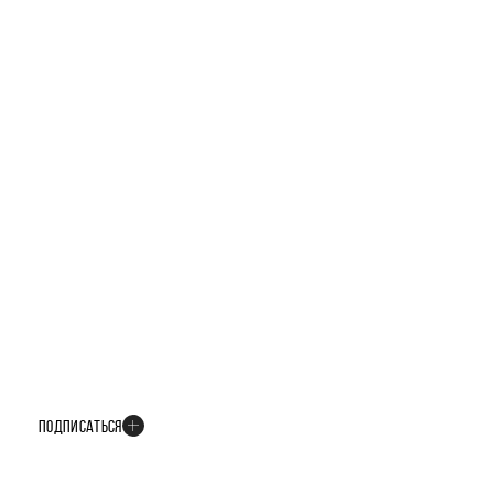
БУДЬТЕ В КУРСЕ ВСЕХ НОВОСТЕЙ
В телеграм-канале мы рассказываем только о важных и интересных
событиях развития проекта
ПОДПИСАТЬСЯ