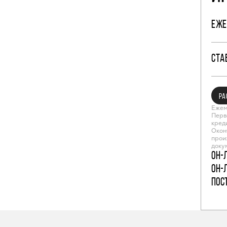
ЕЖЕ
СТА
РА
Ежем
Перв
кред
Окон
прои
доку
Он-
Он-
пос