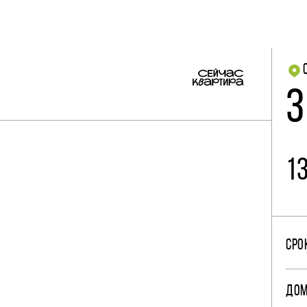
3
1
СРО
ДО