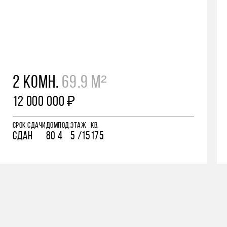
2 КОМН.
69.9 М²
12 000 000 ₽
СРОК СДАЧИ
ДОМ
ПОД.
ЭТАЖ
КВ.
СДАН
80
4
5 /15
175