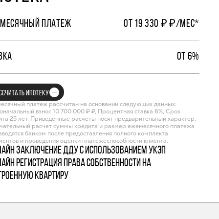
МЕСЯЧНЫЙ ПЛАТЕЖ
ОТ 19 330 ₽ ₽/МЕС*
ВКА
ОТ 6%
ССЧИТАТЬ ИПОТЕКУ
есячный платеж рассчитан на основании следующих данных:
оначальный взнос 10 700 000 ₽ ₽, Процентная ставка 6%, Срок
ита 25 лет. Приведенные расчеты носят предварительный характер.
чательный расчет суммы кредита и размер ежемесячного платежа
зводятся банком после предоставления полного комплекта
ментов и проведения оценки платежеспособности клиента.
лайн заключение ДДУ с использованием УКЭП
лайн регистрация права собственности на
троенную квартиру