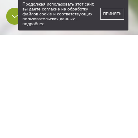
Продолжая использовать этот сайт,
вы даете согласие на обработку
файлов cookie и соответствующих
ПРИНЯТЬ
пользовательских данных
...
подробнее
ВЫБРАТЬ КВАРТИРУ
ВЫБРАТЬ КВАРТИРУ
ХОРОШИЕ ВРЕМЕНА
Один известный поэт когда-то сказал “Времена не выбирают..”.
Позволим себе с ним не согласиться. Нет, мы не придумали машину
времени, но мы хотим, чтобы у вас была возможность выбрать.
Выбрать комфорт, выбрать красивый кирпичный дом, выбрать
удобное расположение, в общем, изменить жизнь свою и своих
близких к лучшему с Сити-кварталом ВРЕМЕНА.
АДРЕС
УЛ. КАЛИНИНА