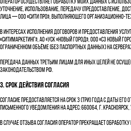
Оператор осуществляет обработку моих данных с использо
уточнение, использование, передачу (предоставление, до
лица — ООО «СИТИ ПРО», выполняющего организационно-тех
В интересах исполнения договоров и предоставления услу
«Ситимаркетинг», АО «УСК «Новый Город», ООО «СЗ Новый Горо
ограниченном объёме (без паспортных данных) на серверах
Передача данных третьим лицам для иных целей не осуще
законодательством РФ.
3. Срок действия согласия
Согласие предоставляется на срок 3 (три) года с даты его
письменного уведомления на адрес: 660064, г. Красноярск, у
В случае отзыва согласия Оператор прекращает обработку