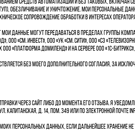
ванием средств автоматизации и без таковых, включая сбо
ступ), обезличивание и уничтожение. Мои персональные да
ническое сопровождение обработки в интересах Оператора
г мои данные могут передаваться в пределах Группы комп
д», ООО «СМ. ИНВЕСТ», ООО «УК «СМ. сити», ООО «СЗ «Телевизо
 ООО «Платформа Домиленд» и на сервере ООО «1С-Битрикс»
ствляется без моего дополнительного согласия, за исклю
 отправки через сайт либо до момента его отзыва. Я уведом
л. Капитанская, д. 14, пом. 349 или по электронной почте in
 моих персональных данных, если дальнейшее хранение не 