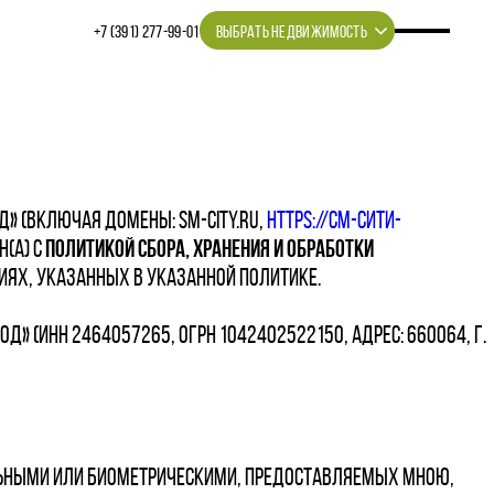
+7 (391) 277‒99‒01
ВЫБРАТЬ НЕДВИЖИМОСТЬ
» (включая домены: sm-city.ru,
https://см-сити-
н(а) с
Политикой сбора, хранения и обработки
иях, указанных в указанной Политике.
 (ИНН 2464057265, ОГРН 1042402522150, адрес: 660064, г.
альными или биометрическими, предоставляемых мною,