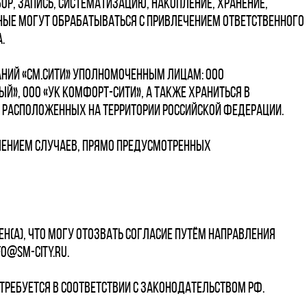
р, запись, систематизацию, накопление, хранение,
нные могут обрабатываться с привлечением ответственного
.
аний «СМ.Сити» уполномоченным лицам: ООО
рный», ООО «УК Комфорт-Сити», а также храниться в
, расположенных на территории Российской Федерации.
чением случаев, прямо предусмотренных
лен(а), что могу отозвать согласие путём направления
fo@sm-city.ru.
требуется в соответствии с законодательством РФ.