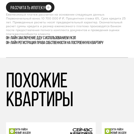
РАССЧИТАТЬ ИПОТЕКУ
Ежемесячный платеж рассчитан на основании следующих данных:
Первоначальный взнос 10 700 000 ₽ ₽, Процентная ставка 6%, Срок кредита 25
лет. Приведенные расчеты носят предварительный характер. Окончательный
расчет суммы кредита и размер ежемесячного платежа производятся банком
после предоставления полного комплекта документов и проведения оценки
платежеспособности клиента.
Он-лайн заключение ДДУ с использованием УКЭП
Он-лайн регистрация права собственности на построенную квартиру
похожие
квартиры
СИТИ-РАЙОН
СИТИ-РАЙОН
НОВЫЙ АКАДЕМ
НОВЫЙ АКАДЕМ