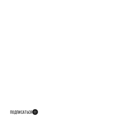
БУДЬТЕ В КУРСЕ ВСЕХ НОВОСТЕЙ
В телеграм-канале мы рассказываем только о важных и интересных
событиях развития проекта
ПОДПИСАТЬСЯ