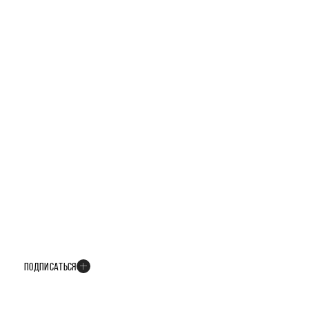
БУДЬТЕ В КУРСЕ ВСЕХ НОВОСТЕЙ
В телеграм-канале мы рассказываем только о важных и интересных
событиях развития проекта
ПОДПИСАТЬСЯ