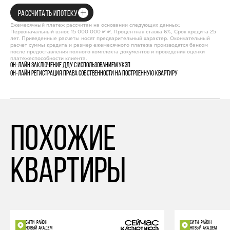
РАССЧИТАТЬ ИПОТЕКУ
Ежемесячный платеж рассчитан на основании следующих данных:
Первоначальный взнос 15 000 000 ₽ ₽, Процентная ставка 6%, Срок кредита 25
лет. Приведенные расчеты носят предварительный характер. Окончательный
расчет суммы кредита и размер ежемесячного платежа производятся банком
после предоставления полного комплекта документов и проведения оценки
платежеспособности клиента.
Он-лайн заключение ДДУ с использованием УКЭП
Он-лайн регистрация права собственности на построенную квартиру
похожие
квартиры
СИТИ-РАЙОН
СИТИ-РАЙОН
НОВЫЙ АКАДЕМ
НОВЫЙ АКАДЕМ