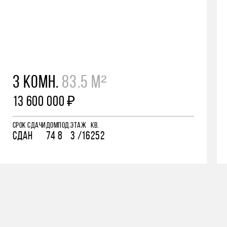
3 КОМН.
83.5 М²
13 600 000 ₽
СРОК СДАЧИ
ДОМ
ПОД.
ЭТАЖ
КВ.
СДАН
74
8
3 /16
252