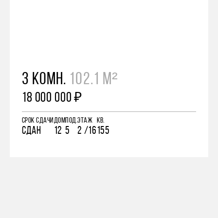
3 КОМН.
102.1 М²
18 000 000 ₽
СРОК СДАЧИ
ДОМ
ПОД.
ЭТАЖ
КВ.
СДАН
12
5
2 /16
155