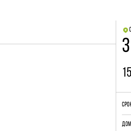
3
1
СРО
ДО