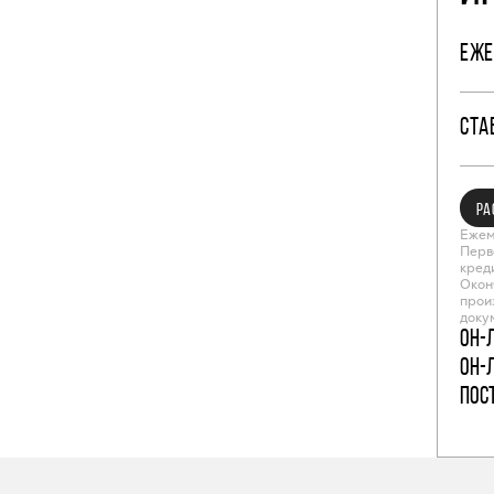
ЕЖЕ
СТА
РА
Ежем
Перв
кред
Окон
прои
доку
Он-
Он-
пос