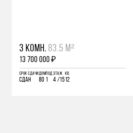
3 КОМН.
83.5 М²
13 700 000 ₽
СРОК СДАЧИ
ДОМ
ПОД.
ЭТАЖ
КВ.
СДАН
80
1
4 /15
12