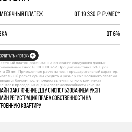
МЕСЯЧНЫЙ ПЛАТЕЖ
ОТ 19 330 ₽ ₽/МЕС*
ВКА
ОТ 6%
ССЧИТАТЬ ИПОТЕКУ
есячный платеж рассчитан на основании следующих данных:
оначальный взнос 12 100 000 ₽ ₽, Процентная ставка 6%, Срок
ита 25 лет. Приведенные расчеты носят предварительный характер.
чательный расчет суммы кредита и размер ежемесячного платежа
зводятся банком после предоставления полного комплекта
ментов и проведения оценки платежеспособности клиента.
лайн заключение ДДУ с использованием УКЭП
лайн регистрация права собственности на
троенную квартиру