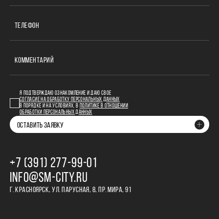
ТЕЛЕФОН
КОММЕНТАРИЙ
Я ПОДТВЕРЖДАЮ ОЗНАКОМЛЕНИЕ И ДАЮ СВОЕ
СОГЛАСИЕ НА ОБРАБОТКУ ПЕРСОНАЛЬНЫХ ДАННЫХ
В ПОРЯДКЕ И НА УСЛОВИЯХ, В
ПОЛИТИКЕ В ОТНОШЕНИИ
ОБРАБОТКИ ПЕРСОНАЛЬНЫХ ДАННЫХ
ОСТАВИТЬ ЗАЯВКУ
+7 (391) 277‒99‒01
INFO@SM-CITY.RU
Г. КРАСНОЯРСК, УЛ. ПАРУСНАЯ, 8, ПР. МИРА, 91