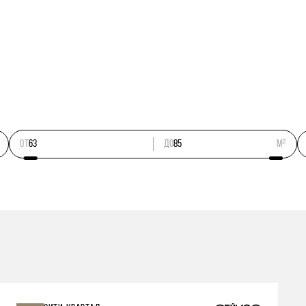
ОТ
ДО
м²