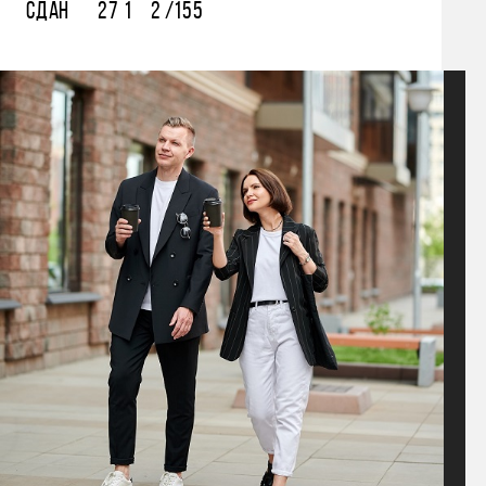
СДАН
27
1
2 /15
5