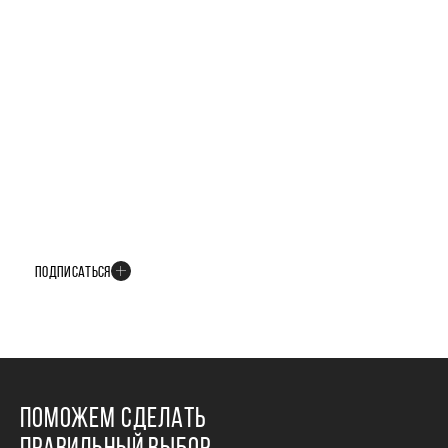
БУДЬТЕ В КУРСЕ ВСЕХ НОВОСТЕЙ
В телеграм-канале мы рассказываем только о важных и интересных
событиях развития проекта
ПОДПИСАТЬСЯ
ПОМОЖЕМ СДЕЛАТЬ