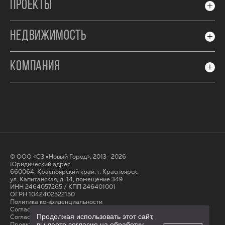
ПРОЕКТЫ
НЕДВИЖИМОСТЬ
КОМПАНИЯ
© ООО «СЗ «Новый Город», 2013- 2026
Юридический адрес:
660064, Красноярский край, г. Красноярск,
ул. Капитанская, д. 14, помещение 349
ИНН 2464057265 / КПП 246401001
ОГРН 1042402522150
Политика конфиденциальности
Согласие на обработку персональных данных
Продолжая использовать этот сайт,
Cогласие на получение рассылки
вы даете согласие на обработку
Проектные декларации на сайте наш.дом.рф