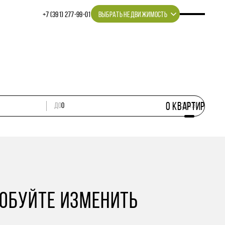
+7 (391) 277‒99‒01
ВЫБРАТЬ НЕДВИЖИМОСТЬ
0
КВАРТИР
ДО
этаж
РОБУЙТЕ ИЗМЕНИТЬ