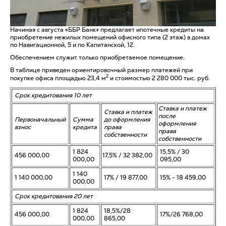
Начиная с августа «ББР Банк» предлагает ипотечные кредиты на
приобретение нежилых помещений офисного типа (2 этаж) в домах
по Навигационной, 5 и по Капитанской, 12.
Обеспечением служит только приобретаемое помещение.
В таблице приведен ориентировочный размер платежей при
2
покупке офиса площадью 23,4 м
и стоимостью 2 280 000 тыс. руб.
Срок кредитования 10 лет
Ставка и платеж
Ставка и платеж
после
Первоначальный
Сумма
до оформления
оформления
взнос
кредита
права
права
собственности
собственности
1 824
15,5% / 30
456 000,00
17,5% / 32 382,00
000,00
095,00
1 140
1 140 000,00
17% / 19 877,00
15% - 18 459,00
000,00
Срок кредитования 20 лет
1 824
18,5%/28
456 000,00
17%/26 768,00
000,00
865,00