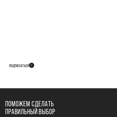
БУДЬТЕ В КУРСЕ ВСЕХ НОВОСТЕЙ
В телеграм-канале мы рассказываем только о важных и интересных
событиях развития проекта
ПОДПИСАТЬСЯ
ПОМОЖЕМ СДЕЛАТЬ
ПРАВИЛЬНЫЙ ВЫБОР