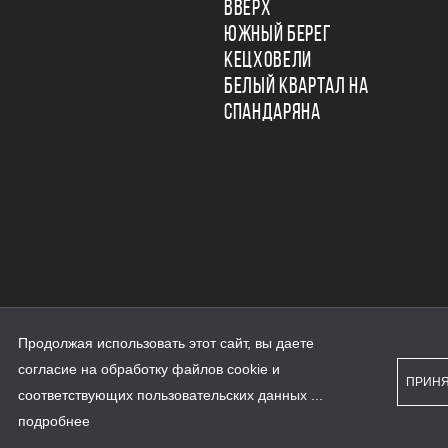
ВВЕРХ
ЮЖНЫЙ БЕРЕГ
КЕЦХОВЕЛИ
БЕЛЫЙ КВАРТАЛ НА
СПАНДАРЯНА
Продолжая использовать этот сайт, вы даете
ьности
согласие на обработку файлов cookie и
персональных данных
ПРИН
рассылки
соответствующих
пользовательских данных
...
а сайте наш.дом.рф
е является публичной офертой
подробнее