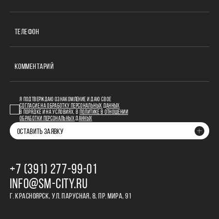
ТЕЛЕФОН
КОММЕНТАРИЙ
Я ПОДТВЕРЖДАЮ ОЗНАКОМЛЕНИЕ И ДАЮ СВОЕ
СОГЛАСИЕ НА ОБРАБОТКУ ПЕРСОНАЛЬНЫХ ДАННЫХ
В ПОРЯДКЕ И НА УСЛОВИЯХ, В
ПОЛИТИКЕ В ОТНОШЕНИИ
ОБРАБОТКИ ПЕРСОНАЛЬНЫХ ДАННЫХ
ОСТАВИТЬ ЗАЯВКУ
+7 (391) 277‒99‒01
INFO@SM-CITY.RU
Г. КРАСНОЯРСК, УЛ. ПАРУСНАЯ, 8, ПР. МИРА, 91