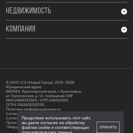
НЕДВИЖИМОСТЬ
КОМПАНИЯ
© ООО «СЗ «Новый Город», 2013- 2026
Юридический адрес:
660064, Красноярский край, г. Красноярск,
ул. Капитанская, д. 14, помещение 349
ИНН 2464057265 / КПП 246401001
ОГРН 1042402522150
Политика конфиденциальности
Согласие на обработку персональных данных
Продолжая использовать этот сайт,
Cогласие на получение рассылки
вы даете согласие на обработку
Проектные декларации на сайте наш.дом.рф
*Информация на сайте не является публичной офертой
файлов cookie и соответствующих
ПРИНЯТЬ
пользовательских данных
...