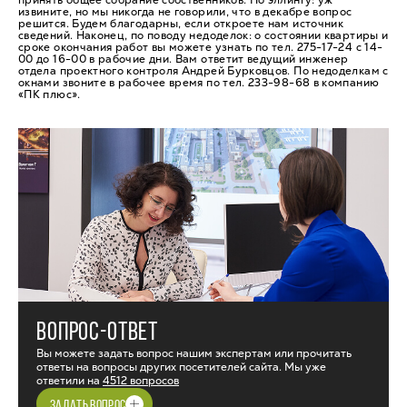
принять общее собрание собственников. По эллингу: уж
извините, но мы никогда не говорили, что в декабре вопрос
решится. Будем благодарны, если откроете нам источник
сведений. Наконец, по поводу недоделок: о состоянии квартиры и
сроке окончания работ вы можете узнать по тел. 275-17-24 с 14-
00 до 16-00 в рабочие дни. Вам ответит ведущий инженер
отдела проектного контроля Андрей Бурковцов. По недоделкам с
окнами звоните в рабочее время по тел. 233-98-68 в компанию
«ПК плюс».
ВОПРОС-ОТВЕТ
Вы можете задать вопрос нашим экспертам или прочитать
ответы на вопросы других посетителей сайта. Мы уже
ответили на
4512 вопросов
ЗАДАТЬ ВОПРОС