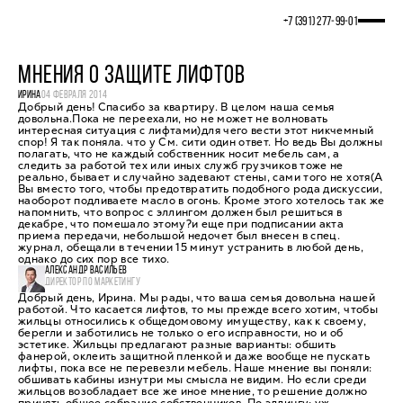
+7 (391) 277‒99‒01
МНЕНИЯ О ЗАЩИТЕ ЛИФТОВ
ИРИНА
04 ФЕВРАЛЯ 2014
Добрый день! Спасибо за квартиру. В целом наша семья
довольна.Пока не переехали, но не может не волновать
интересная ситуация с лифтами)для чего вести этот никчемный
спор! Я так поняла. что у См. сити один ответ. Но ведь Вы должны
полагать, что не каждый собственник носит мебель сам, а
следить за работой тех или иных служб грузчиков тоже не
реально, бывает и случайно задевают стены, сами того не хотя(А
Вы вместо того, чтобы предотвратить подобного рода дискуссии,
наоборот подливаете масло в огонь. Кроме этого хотелось так же
напомнить, что вопрос с эллингом должен был решиться в
декабре, что помешало этому?и еще при подписании акта
приема передачи, небольшой недочет был внесен в спец.
журнал, обещали в течении 15 минут устранить в любой день,
однако до сих пор все тихо.
АЛЕКСАНДР ВАСИЛЬЕВ
ДИРЕКТОР ПО МАРКЕТИНГУ
Добрый день, Ирина. Мы рады, что ваша семья довольна нашей
работой. Что касается лифтов, то мы прежде всего хотим, чтобы
жильцы относились к общедомовому имуществу, как к своему,
берегли и заботились не только о его исправности, но и об
эстетике. Жильцы предлагают разные варианты: обшить
фанерой, оклеить защитной пленкой и даже вообще не пускать
лифты, пока все не перевезли мебель. Наше мнение вы поняли:
обшивать кабины изнутри мы смысла не видим. Но если среди
жильцов возобладает все же иное мнение, то решение должно