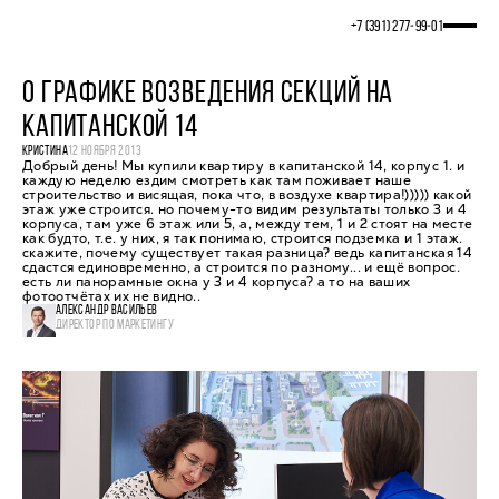
+7 (391) 277‒99‒01
О ГРАФИКЕ ВОЗВЕДЕНИЯ СЕКЦИЙ НА
КАПИТАНСКОЙ 14
КРИСТИНА
12 НОЯБРЯ 2013
Добрый день! Мы купили квартиру в капитанской 14, корпус 1. и
каждую неделю ездим смотреть как там поживает наше
строительство и висящая, пока что, в воздухе квартира!))))) какой
этаж уже строится. но почему-то видим результаты только 3 и 4
корпуса, там уже 6 этаж или 5, а, между тем, 1 и 2 стоят на месте
как будто, т.е. у них, я так понимаю, строится подземка и 1 этаж.
скажите, почему существует такая разница? ведь капитанская 14
сдастся единовременно, а строится по разному... и ещё вопрос.
есть ли панорамные окна у 3 и 4 корпуса? а то на ваших
фотоотчётах их не видно..
АЛЕКСАНДР ВАСИЛЬЕВ
ДИРЕКТОР ПО МАРКЕТИНГУ