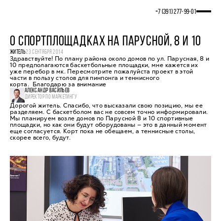
+7 (391) 277‒99‒01
О СПОРТПЛОЩАДКАХ НА ПАРУСНОЙ, 8 И 10
ЖИТЕЛЬ
23 СЕНТЯБРЯ 2014
Здравствуйте! По плану района около домов по ул. Парусная, 8 и
10 предполагаются баскетбольные площадки, мне кажется их
уже перебор в мк. Пересмотрите пожалуйста проект в этой
части в пользу столов для пинпонга и теннисного
корта. Благодарю за внимание
АЛЕКСАНДР ВАСИЛЬЕВ
ДИРЕКТОР ПО МАРКЕТИНГУ
Дорогой житель. Спасибо, что высказали свою позицию, мы ее
разделяем. С баскетболом вас не совсем точно информировали.
Мы планируем возле домов по Парусной 8 и 10 спортивные
площадки, но как они будут оборудованы — это в данный момент
еще согласуется. Корт пока не обещаем, а теннисные столы,
скорее всего, будут.