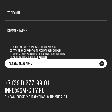
ТЕЛЕФОН
КОММЕНТАРИЙ
Я ПОДТВЕРЖДАЮ ОЗНАКОМЛЕНИЕ И ДАЮ СВОЕ
СОГЛАСИЕ НА ОБРАБОТКУ ПЕРСОНАЛЬНЫХ ДАННЫХ
В ПОРЯДКЕ И НА УСЛОВИЯХ, В
ПОЛИТИКЕ В ОТНОШЕНИИ
ОБРАБОТКИ ПЕРСОНАЛЬНЫХ ДАННЫХ
ОСТАВИТЬ ЗАЯВКУ
+7 (391) 277‒99‒01
INFO@SM-CITY.RU
Г. КРАСНОЯРСК, УЛ. ПАРУСНАЯ, 8, ПР. МИРА, 91