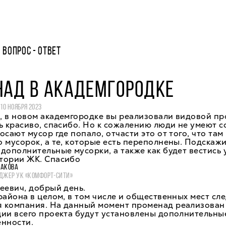
ВОПРОС - ОТВЕТ
НАД В АКАДЕМГОРОДКЕ
Ч
10 НОЯБРЯ 2023
, в новом академгородке вы реализовали видовой пр
ь красиво, спасибо. Но к сожалению люди не умеют 
осают мусор где попало, отчасти это от того, что там
 мусорок, а те, которые есть переполнены. Подскажи
дополнительные мусорки, а также как будет вестись 
тории ЖК. Спасибо
ЖАКОВА
ДЖЕР УК «КОМФОРТ-СИТИ»
еевич, добрый день.
района в целом, в том числе и общественных мест сл
 компания. На данный момент променад реализован 
ии всего проекта будут установлены дополнительны
енности.