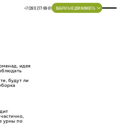
+7 (391) 277‒99‒01
ВЫБРАТЬ НЕДВИЖИМОСТЬ
оменад, идея
соблюдать
те, будут ли
уборка
едит
частично,
е урны по