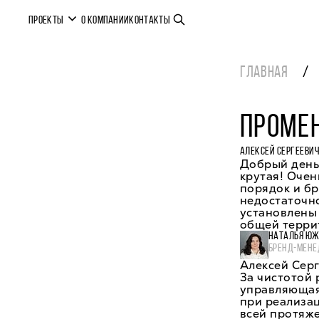
ПРОЕКТЫ
О КОМПАНИИ
КОНТАКТЫ
ГЛАВНАЯ
ПРОМЕ
АЛЕКСЕЙ СЕРГЕЕВИ
Добрый день
крутая! Очен
порядок и бр
недостаточно
установлены 
общей терри
НАТАЛЬЯ Ю
БРЕНД-МЕНЕ
Алексей Серг
За чистотой 
управляющая
при реализац
всей протяж