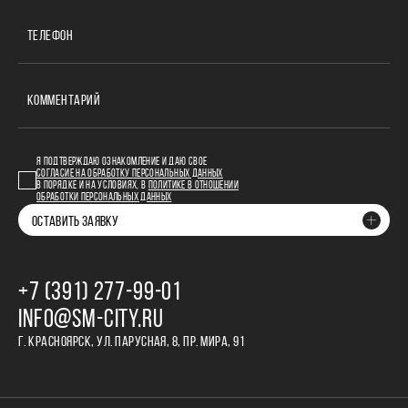
ТЕЛЕФОН
КОММЕНТАРИЙ
Я ПОДТВЕРЖДАЮ ОЗНАКОМЛЕНИЕ И ДАЮ СВОЕ
СОГЛАСИЕ НА ОБРАБОТКУ ПЕРСОНАЛЬНЫХ ДАННЫХ
В ПОРЯДКЕ И НА УСЛОВИЯХ, В
ПОЛИТИКЕ В ОТНОШЕНИИ
ОБРАБОТКИ ПЕРСОНАЛЬНЫХ ДАННЫХ
ОСТАВИТЬ ЗАЯВКУ
+7 (391) 277‒99‒01
INFO@SM-CITY.RU
Г. КРАСНОЯРСК, УЛ. ПАРУСНАЯ, 8, ПР. МИРА, 91