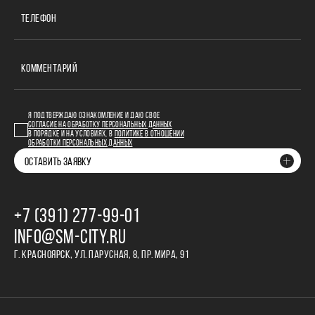
ТЕЛЕФОН
КОММЕНТАРИЙ
Я ПОДТВЕРЖДАЮ ОЗНАКОМЛЕНИЕ И ДАЮ СВОЕ
СОГЛАСИЕ НА ОБРАБОТКУ ПЕРСОНАЛЬНЫХ ДАННЫХ
В ПОРЯДКЕ И НА УСЛОВИЯХ, В
ПОЛИТИКЕ В ОТНОШЕНИИ
ОБРАБОТКИ ПЕРСОНАЛЬНЫХ ДАННЫХ
ОСТАВИТЬ ЗАЯВКУ
+7 (391) 277‒99‒01
INFO@SM-CITY.RU
Г. КРАСНОЯРСК, УЛ. ПАРУСНАЯ, 8, ПР. МИРА, 91