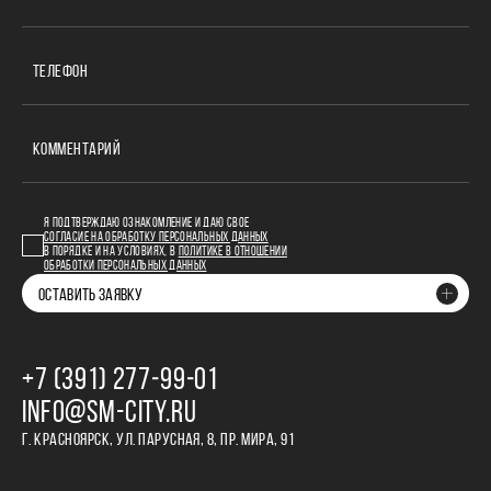
ТЕЛЕФОН
КОММЕНТАРИЙ
Я ПОДТВЕРЖДАЮ ОЗНАКОМЛЕНИЕ И ДАЮ СВОЕ
СОГЛАСИЕ НА ОБРАБОТКУ ПЕРСОНАЛЬНЫХ ДАННЫХ
В ПОРЯДКЕ И НА УСЛОВИЯХ, В
ПОЛИТИКЕ В ОТНОШЕНИИ
ОБРАБОТКИ ПЕРСОНАЛЬНЫХ ДАННЫХ
ОСТАВИТЬ ЗАЯВКУ
+7 (391) 277‒99‒01
INFO@SM-CITY.RU
Г. КРАСНОЯРСК, УЛ. ПАРУСНАЯ, 8, ПР. МИРА, 91