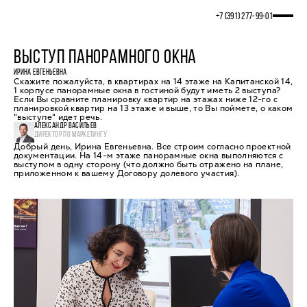
+7 (391) 277‒99‒01
ВЫСТУП ПАНОРАМНОГО ОКНА
ИРИНА ЕВГЕНЬЕВНА
Скажите пожалуйста, в квартирах на 14 этаже на Капитанской 14,
1 корпусе панорамные окна в гостиной будут иметь 2 выступа?
Если Вы сравните планировку квартир на этажах ниже 12-го с
планировкой квартир на 13 этаже и выше, то Вы поймете, о каком
"выступе" идет речь.
АЛЕКСАНДР ВАСИЛЬЕВ
ДИРЕКТОР ПО МАРКЕТИНГУ
Добрый день, Ирина Евгеньевна. Все строим согласно проектной
документации. На 14-м этаже панорамные окна выполняются с
выступом в одну сторону (что должно быть отражено на плане,
приложенном к вашему Договору долевого участия).