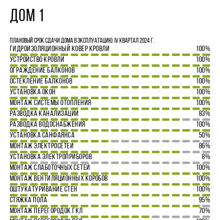
ДОМ 1
Плановый срок сдачи дома в эксплуатацию: IV квартал 2024 г.
ГИДРОИЗОЛЯЦИОННЫЙ КОВЕР КРОВЛИ
100%
УСТРОЙСТВО КРОВЛИ
100%
ОГРАЖДЕНИЕ БАЛКОНОВ
100%
ОСТЕКЛЕНИЕ БАЛКОНОВ
100%
УСТАНОВКА ОКОН
100%
МОНТАЖ СИСТЕМЫ ОТОПЛЕНИЯ
100%
РАЗВОДКА КАНАЛИЗАЦИИ
83%
РАЗВОДКА ВОДОСНАБЖЕНИЯ
100%
УСТАНОВКА САНФАЯНСА
50%
МОНТАЖ ЭЛЕКТРОСЕТЕЙ
86%
УСТАНОВКА ЭЛЕКТРОПРИБОРОВ
8%
МОНТАЖ СЛАБОТОЧНЫХ СЕТЕЙ
100%
МОНТАЖ ВЕНТИЛЯЦИОННЫХ КОРОБОВ
100%
ОШТУКАТУРИВАНИЕ СТЕН
100%
СТЯЖКА ПОЛА
95%
МОНТАЖ ПЕРЕГОРОДОК ГКЛ
70%