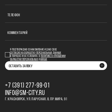
ТЕЛЕФОН
КОММЕНТАРИЙ
Я ПОДТВЕРЖДАЮ ОЗНАКОМЛЕНИЕ И ДАЮ СВОЕ
СОГЛАСИЕ НА ОБРАБОТКУ ПЕРСОНАЛЬНЫХ ДАННЫХ
В ПОРЯДКЕ И НА УСЛОВИЯХ, В
ПОЛИТИКЕ В ОТНОШЕНИИ
ОБРАБОТКИ ПЕРСОНАЛЬНЫХ ДАННЫХ
ОСТАВИТЬ ЗАЯВКУ
+7 (391) 277‒99‒01
INFO@SM-CITY.RU
Г. КРАСНОЯРСК, УЛ. ПАРУСНАЯ, 8, ПР. МИРА, 91