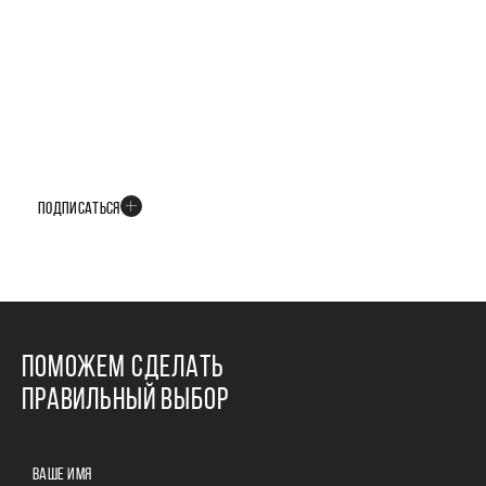
БУДЬТЕ В КУРСЕ ВСЕХ НОВОСТЕЙ
В телеграм-канале мы рассказываем только о важных и интересных
событиях развития проекта
ПОДПИСАТЬСЯ
ПОМОЖЕМ СДЕЛАТЬ
ПРАВИЛЬНЫЙ ВЫБОР
ВАШЕ ИМЯ