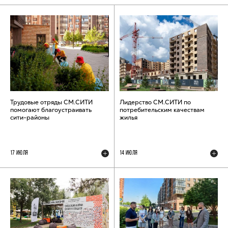
Трудовые отряды СМ.СИТИ
Лидерство СМ.СИТИ по
помогают благоустраивать
потребительским качествам
сити-районы
жилья
17 ИЮЛЯ
14 ИЮЛЯ