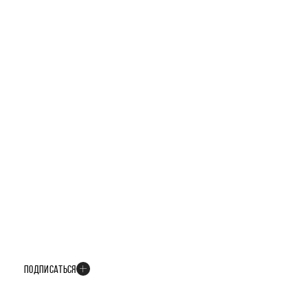
БУДЬТЕ В КУРСЕ ВСЕХ НОВОСТЕЙ
В телеграм-канале мы рассказываем только о важных и интересных
событиях развития проекта
ПОДПИСАТЬСЯ