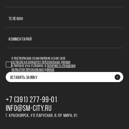
ТЕЛЕФОН
КОММЕНТАРИЙ
Я ПОДТВЕРЖДАЮ ОЗНАКОМЛЕНИЕ И ДАЮ СВОЕ
СОГЛАСИЕ НА ОБРАБОТКУ ПЕРСОНАЛЬНЫХ ДАННЫХ
В ПОРЯДКЕ И НА УСЛОВИЯХ, В
ПОЛИТИКЕ В ОТНОШЕНИИ
ОБРАБОТКИ ПЕРСОНАЛЬНЫХ ДАННЫХ
ОСТАВИТЬ ЗАЯВКУ
+7 (391) 277‒99‒01
INFO@SM-CITY.RU
Г. КРАСНОЯРСК, УЛ. ПАРУСНАЯ, 8, ПР. МИРА, 91