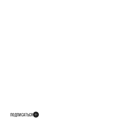
БУДЬТЕ В КУРСЕ ВСЕХ НОВОСТЕЙ
В телеграм-канале мы рассказываем только о важных и интересных
событиях развития проекта
ПОДПИСАТЬСЯ