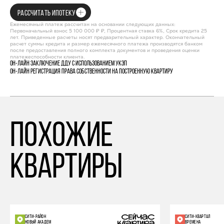
РАССЧИТАТЬ ИПОТЕКУ
Ежемесячный платеж рассчитан на основании следующих данных:
Первоначальный взнос 5 100 000 ₽ ₽, Процентная ставка 6%, Срок кредита 25
лет. Приведенные расчеты носят предварительный характер. Окончательный
расчет суммы кредита и размер ежемесячного платежа производятся банком
после предоставления полного комплекта документов и проведения оценки
платежеспособности клиента.
Он-лайн заключение ДДУ с использованием УКЭП
Он-лайн регистрация права собственности на построенную квартиру
похожие
квартиры
СИТИ-РАЙОН
СИТИ-КВАРТАЛ
НОВЫЙ АКАДЕМ
ВРЕМЕНА