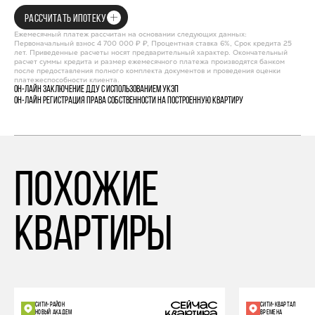
РАССЧИТАТЬ ИПОТЕКУ
Ежемесячный платеж рассчитан на основании следующих данных:
Первоначальный взнос 4 700 000 ₽ ₽, Процентная ставка 6%, Срок кредита 25
лет. Приведенные расчеты носят предварительный характер. Окончательный
расчет суммы кредита и размер ежемесячного платежа производятся банком
после предоставления полного комплекта документов и проведения оценки
платежеспособности клиента.
Он-лайн заключение ДДУ с использованием УКЭП
Он-лайн регистрация права собственности на построенную квартиру
похожие
квартиры
СИТИ-РАЙОН
СИТИ-КВАРТАЛ
НОВЫЙ АКАДЕМ
ВРЕМЕНА