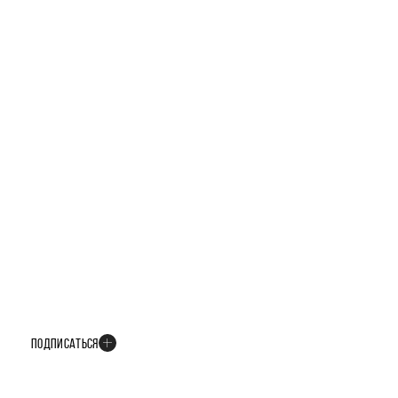
БУДЬТЕ В КУРСЕ ВСЕХ НОВОСТЕЙ
В телеграм-канале мы рассказываем только о важных и интересных
событиях развития проекта
ПОДПИСАТЬСЯ